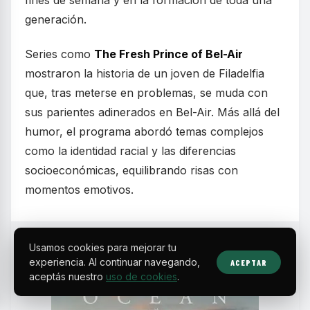
fines de semana y en la formación de toda una
generación.
Series como
The Fresh Prince of Bel-Air
mostraron la historia de un joven de Filadelfia
que, tras meterse en problemas, se muda con
sus parientes adinerados en Bel-Air. Más allá del
humor, el programa abordó temas complejos
como la identidad racial y las diferencias
socioeconómicas, equilibrando risas con
momentos emotivos.
Usamos cookies para mejorar tu
experiencia. Al continuar navegando,
ACEPTAR
aceptás nuestro
uso de cookies
.