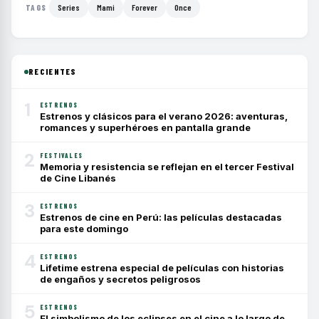
Series
Mami
Forever
Once
TAGS
RECIENTES
1
ESTRENOS
Estrenos y clásicos para el verano 2026: aventuras,
romances y superhéroes en pantalla grande
2
FESTIVALES
Memoria y resistencia se reflejan en el tercer Festival
de Cine Libanés
3
ESTRENOS
Estrenos de cine en Perú: las películas destacadas
para este domingo
4
ESTRENOS
Lifetime estrena especial de películas con historias
de engaños y secretos peligrosos
5
ESTRENOS
El simbolismo de los eclipses en el cine a lo largo de