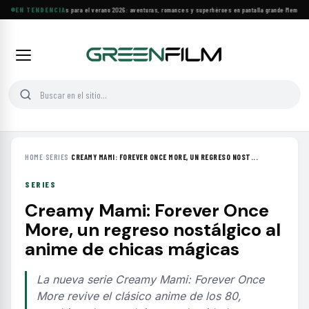
Estrenos y clásicos para el verano 2026: aventuras, romances y superhéroes en pantalla grande
EN TENDENCIA
·
Memoria y 
HOME
›
SERIES
›
CREAMY MAMI: FOREVER ONCE MORE, UN REGRESO NOST...
SERIES
Creamy Mami: Forever Once
More, un regreso nostálgico al
anime de chicas mágicas
La nueva serie Creamy Mami: Forever Once
More revive el clásico anime de los 80,