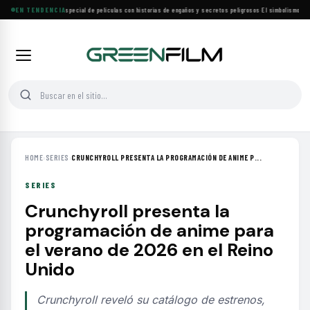
Lifetime estrena especial de películas con historias de engaños y secretos peligrosos
EN TENDENCIA
·
El simbolismo de los
HOME
›
SERIES
›
CRUNCHYROLL PRESENTA LA PROGRAMACIÓN DE ANIME P...
SERIES
Crunchyroll presenta la
programación de anime para
el verano de 2026 en el Reino
Unido
Crunchyroll reveló su catálogo de estrenos,