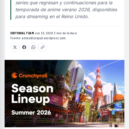
series que regresan y continuaciones para la
temporada de anime verano 2026, disponibles
para streaming en el Reino Unido.
EDITORIAL TEAM
·
Jun 22, 2026
·
2 min de lectura
·
Fuente:
animeblurayuk.wordpress.com