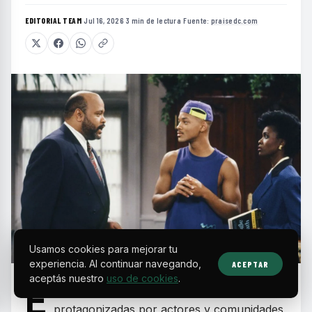
EDITORIAL TEAM
·
Jul 16, 2026
·
3 min de lectura
·
Fuente:
praisedc.com
Usamos cookies para mejorar tu
experiencia. Al continuar navegando,
ACEPTAR
aceptás nuestro
uso de cookies
.
E
n la década de los 90, las sitcoms
protagonizadas por actores y comunidades