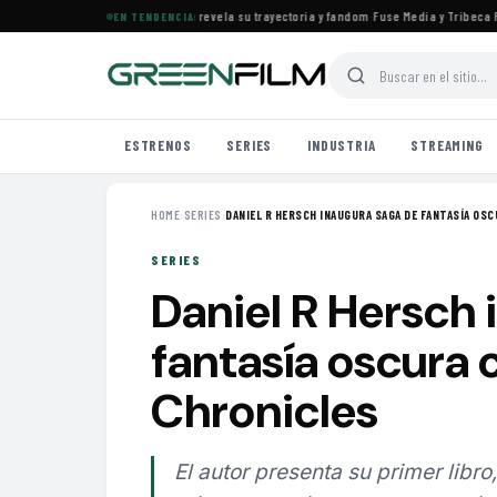
s el documental de KATSEYE que revela su trayectoria y fandom
·
Fuse Media y Tribeca Fil
EN TENDENCIA
ESTRENOS
SERIES
INDUSTRIA
STREAMING
HOME
›
SERIES
›
DANIEL R HERSCH INAUGURA SAGA DE FANTASÍA OSCU
SERIES
Daniel R Hersch 
fantasía oscura
Chronicles
El autor presenta su primer libr