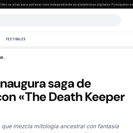
ms se alían para estrenar cine independiente en plataformas digitales
·
Principales estr
FESTIVALES
R...
inaugura saga de
 con «The Death Keeper
o, que mezcla mitología ancestral con fantasía