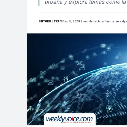
urbana y explora temas como la r
·
May 18, 2026
·
2 min de lectura
·
Fuente:
weekly
EDITORIAL TEAM