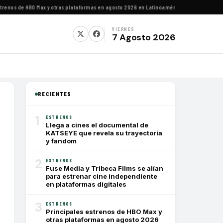
enos de HBO Max y otras plataformas en agosto 2026 en Latinoamérica
·
Estrenos de agost
VIERNES
7 Agosto 2026
RECIENTES
1
ESTRENOS
Llega a cines el documental de
KATSEYE que revela su trayectoria
y fandom
2
ESTRENOS
Fuse Media y Tribeca Films se alían
para estrenar cine independiente
en plataformas digitales
3
ESTRENOS
Principales estrenos de HBO Max y
otras plataformas en agosto 2026