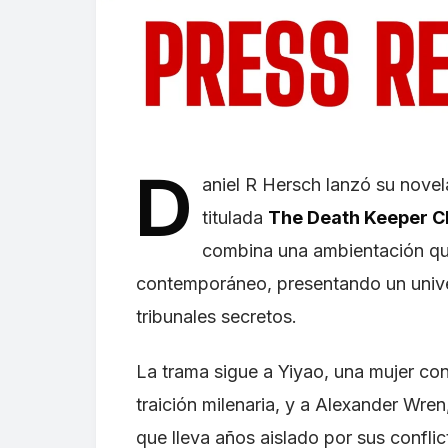
D
aniel R Hersch lanzó su novel
titulada
The Death Keeper Ch
combina una ambientación que 
contemporáneo, presentando un unive
tribunales secretos.
La trama sigue a Yiyao, una mujer co
traición milenaria, y a Alexander Wre
que lleva años aislado por sus confli