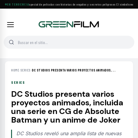
Lifetime estrena especial de películas con historias de engaños y secretos peligrosos
EN TENDENCIA
·
El simbolismo de los
HOME
›
SERIES
›
DC STUDIOS PRESENTA VARIOS PROYECTOS ANIMADOS, ...
SERIES
DC Studios presenta varios
proyectos animados, incluida
una serie en CG de Absolute
Batman y un anime de Joker
DC Studios reveló una amplia lista de nuevas