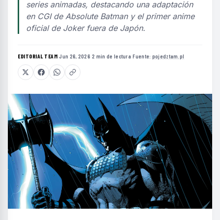
series animadas, destacando una adaptación
en CGI de Absolute Batman y el primer anime
oficial de Joker fuera de Japón.
EDITORIAL TEAM
·
Jun 26, 2026
·
2 min de lectura
·
Fuente:
pojedztam.pl