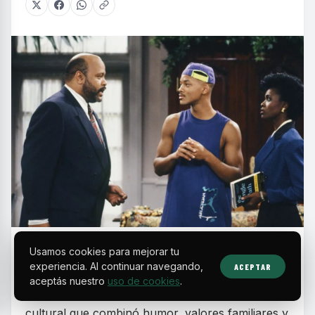
E
Usamos cookies para mejorar tu
n la década de los 90, las sitcoms
experiencia. Al continuar navegando,
ACEPTAR
protagonizadas por actores y comunidades
aceptás nuestro
uso de cookies
.
negras se consolidaron como un fenómeno
cultural que combinó humor, valores familiares y