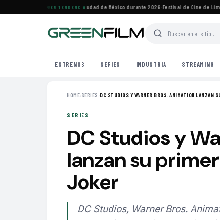
vales de cine imperdibles en Ciudad de México durante 2026
·
Festival de Cine de Lima h
EN TENDENCIA
ESTRENOS
SERIES
INDUSTRIA
STREAMING
HOME
›
SERIES
›
DC STUDIOS Y WARNER BROS. ANIMATION LANZAN SU
SERIES
DC Studios y Wa
lanzan su primer
Joker
DC Studios, Warner Bros. Animat