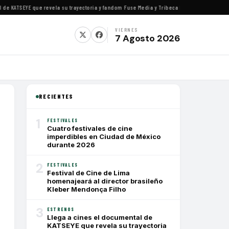
KATSEYE que revela su trayectoria y fandom
·
Fuse Media y Tribeca Films se alían para est
VIERNES
7 Agosto 2026
RECIENTES
1
FESTIVALES
Cuatro festivales de cine
imperdibles en Ciudad de México
durante 2026
2
FESTIVALES
Festival de Cine de Lima
homenajeará al director brasileño
Kleber Mendonça Filho
3
ESTRENOS
Llega a cines el documental de
KATSEYE que revela su trayectoria