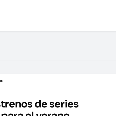
BL...
strenos de series
para el verano