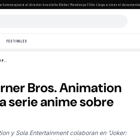
omenajeará al director brasileño Kleber Mendonça Filho
·
Llega a cines el documental de 
FESTIVALES
 P...
rner Bros. Animation
a serie anime sobre
ion y Sola Entertainment colaboran en “Joker: