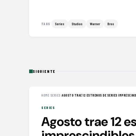
Series
Studios
Warner
Bros
TAGS
SIGUIENTE
HOME
›
SERIES
›
AGOSTO TRAE 12 ESTRENOS DE SERIES IMPRESCINDI
SERIES
Agosto trae 12 e
imprescindibles 