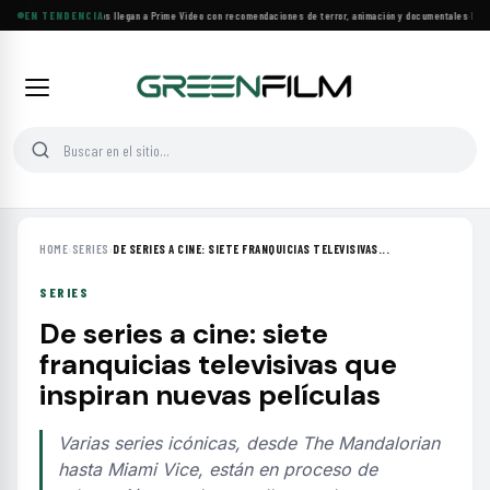
Más de 160 estrenos llegan a Prime Video con recomendaciones de terror, animación y documentales
EN TENDENCIA
·
Las 10
HOME
›
SERIES
›
DE SERIES A CINE: SIETE FRANQUICIAS TELEVISIVAS...
SERIES
De series a cine: siete
franquicias televisivas que
inspiran nuevas películas
Varias series icónicas, desde The Mandalorian
hasta Miami Vice, están en proceso de