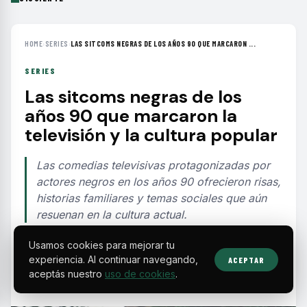
HOME
›
SERIES
›
LAS SITCOMS NEGRAS DE LOS AÑOS 90 QUE MARCARON ...
SERIES
Las sitcoms negras de los
años 90 que marcaron la
televisión y la cultura popular
Las comedias televisivas protagonizadas por
actores negros en los años 90 ofrecieron risas,
historias familiares y temas sociales que aún
resuenan en la cultura actual.
Usamos cookies para mejorar tu
EDITORIAL TEAM
·
Jul 16, 2026
·
3 min de lectura
·
Fuente:
praisedc.com
experiencia. Al continuar navegando,
ACEPTAR
aceptás nuestro
uso de cookies
.