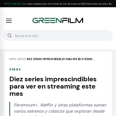
Siete filmes árabes seleccionados para el Festival de Cine de Venecia 2026
EN TENDENCIA
·
Valeria Bertuccelli y Martín R
HOME
›
SERIES
›
DIEZ SERIES IMPRESCINDIBLES PARA VER EN STREAMI...
SERIES
Diez series imprescindibles
para ver en streaming este
mes
Paramount+, Netflix y otras plataformas suman
varios estrenos y clásicos que exploran desde