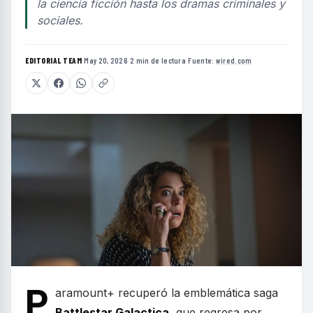
la ciencia ficción hasta los dramas criminales y
sociales.
EDITORIAL TEAM
·
May 20, 2026
·
2 min de lectura
·
Fuente:
wired.com
P
aramount+ recuperó la emblemática saga
Battlestar Galactica
, que regresa por