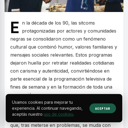
E
n la década de los 90, las sitcoms
protagonizadas por actores y comunidades
negras se consolidaron como un fenómeno
cultural que combinó humor, valores familiares y
mensajes sociales relevantes. Estos programas
dejaron huella por retratar realidades cotidianas
con carisma y autenticidad, convirtiéndose en
parte esencial de la programación televisiva de
fines de semana y en la formación de toda una
generación.
Usamos cookies para mejorar tu
experiencia. Al continuar navegando,
ACEPTAR
Series como
The Fresh Prince of Bel-Air
aceptás nuestro
uso de cookies
.
mostraron la historia de un joven de Filadelfia
que, tras meterse en problemas, se muda con