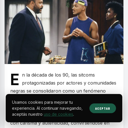
E
n la década de los 90, las sitcoms
protagonizadas por actores y comunidades
negras se consolidaron como un fenómeno
cultural que combinó humor, valores familiares y
Usamos cookies para mejorar tu
mensajes sociales relevantes. Estos programas
experiencia. Al continuar navegando,
ACEPTAR
aceptás nuestro
uso de cookies
.
dejaron huella por retratar realidades cotidianas
con carisma y autenticidad, convirtiéndose en