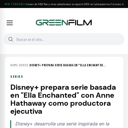
Principales estrenos de HBO Max y otras plataformas en agosto 2026 en Latinoamérica
EN TENDENCIA
·
Estrenos de agos
HOME
›
SERIES
›
DISNEY+ PREPARA SERIE BASADA EN "ELLA ENCHANTED...
SERIES
Disney+ prepara serie basada
en "Ella Enchanted" con Anne
Hathaway como productora
ejecutiva
Disney+ desarrolla una serie inspirada en la