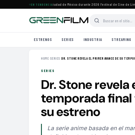
ivales de cine imperdibles en Ciudad de México durante 2026
·
Festival de Cine de Lima 
EN TENDENCIA
ESTRENOS
SERIES
INDUSTRIA
STREAMING
HOME
›
SERIES
›
DR. STONE REVELA EL PRIMER AVANCE DE SU TEMPOR
SERIES
Dr. Stone revela
temporada final
su estreno
La serie anime basada en el mang