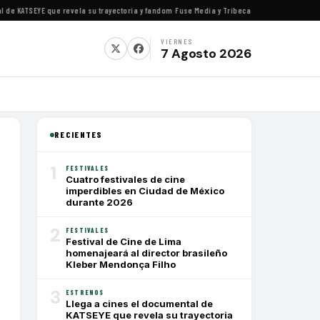
 KATSEYE que revela su trayectoria y fandom
·
Fuse Media y Tribeca Films se alían para e
VIERNES
7 Agosto 2026
RECIENTES
1
FESTIVALES
Cuatro festivales de cine
imperdibles en Ciudad de México
durante 2026
2
FESTIVALES
Festival de Cine de Lima
homenajeará al director brasileño
Kleber Mendonça Filho
3
ESTRENOS
Llega a cines el documental de
KATSEYE que revela su trayectoria