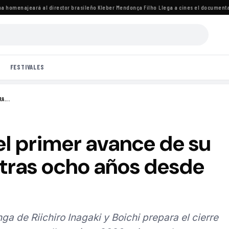
homenajeará al director brasileño Kleber Mendonça Filho
·
Llega a cines el documental de
FESTIVALES
A...
 el primer avance de su
 tras ocho años desde
a de Riichiro Inagaki y Boichi prepara el cierre