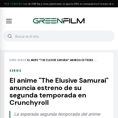
Principales estrenos de HBO Max y otras plataformas en agosto 2026 en Latinoamérica
EN TENDENCIA
·
Estrenos de agosto:
HOME
›
SERIES
›
EL ANIME "THE ELUSIVE SAMURAI" ANUNCIA ESTRENO ...
SERIES
El anime "The Elusive Samurai"
anuncia estreno de su
segunda temporada en
Crunchyroll
La esperada segunda temporada del anime