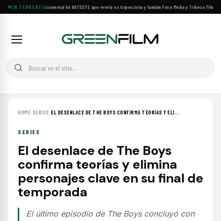
Llega a cines el documental de KATSEYE que revela su trayectoria y fandom
EN TENDENCIA
·
Fuse Media y Tribeca Films se a
HOME
›
SERIES
›
EL DESENLACE DE THE BOYS CONFIRMA TEORÍAS Y ELI...
SERIES
El desenlace de The Boys
confirma teorías y elimina
personajes clave en su final de
temporada
El último episodio de The Boys concluyó con