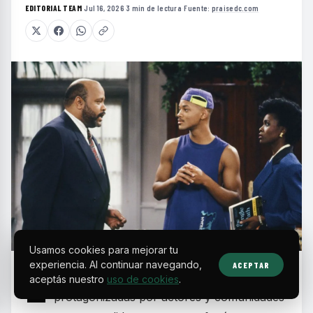
EDITORIAL TEAM
·
Jul 16, 2026
·
3 min de lectura
·
Fuente:
praisedc.com
Usamos cookies para mejorar tu
experiencia. Al continuar navegando,
ACEPTAR
E
n la década de los 90, las sitcoms
aceptás nuestro
uso de cookies
.
protagonizadas por actores y comunidades