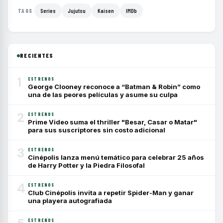
Series
Jujutsu
Kaisen
IMDb
TAGS
RECIENTES
1
ESTRENOS
George Clooney reconoce a “Batman & Robin” como
una de las peores películas y asume su culpa
2
ESTRENOS
Prime Video suma el thriller "Besar, Casar o Matar"
para sus suscriptores sin costo adicional
3
ESTRENOS
Cinépolis lanza menú temático para celebrar 25 años
de Harry Potter y la Piedra Filosofal
4
ESTRENOS
Club Cinépolis invita a repetir Spider-Man y ganar
una playera autografiada
ESTRENOS