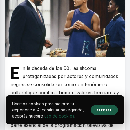
E
n la década de los 90, las sitcoms
protagonizadas por actores y comunidades
negras se consolidaron como un fenómeno
cultural que combinó humor, valores familiares y
mensajes sociales relevantes. Estos programas
Usamos cookies para mejorar tu
dejaron huella por retratar realidades cotidianas
experiencia. Al continuar navegando,
ACEPTAR
aceptás nuestro
uso de cookies
.
con carisma y autenticidad, convirtiéndose en
parte esencial de la programación televisiva de