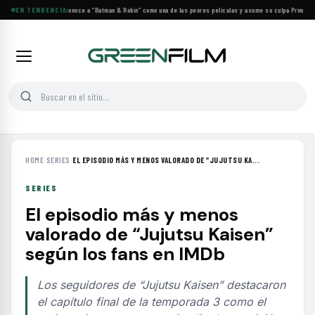
George Clooney reconoce a “Batman & Robin” como una de las peores películas y asume su culpa
EN TENDENCIA
·
Prime Vide
HOME
›
SERIES
›
EL EPISODIO MÁS Y MENOS VALORADO DE “JUJUTSU KA...
SERIES
El episodio más y menos
valorado de “Jujutsu Kaisen”
según los fans en IMDb
Los seguidores de “Jujutsu Kaisen” destacaron
el capítulo final de la temporada 3 como el