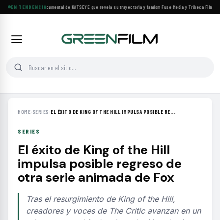
Llega a cines el documental de KATSEYE que revela su trayectoria y fandom
EN TENDENCIA
·
Fuse Media y Tribeca Films se a
HOME
›
SERIES
›
EL ÉXITO DE KING OF THE HILL IMPULSA POSIBLE RE...
SERIES
El éxito de King of the Hill
impulsa posible regreso de
otra serie animada de Fox
Tras el resurgimiento de King of the Hill,
creadores y voces de The Critic avanzan en un