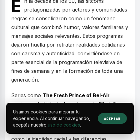
E
n la década de los 90, las sitcoms
protagonizadas por actores y comunidades
negras se consolidaron como un fenómeno
cultural que combinó humor, valores familiares y
mensajes sociales relevantes. Estos programas
dejaron huella por retratar realidades cotidianas
con carisma y autenticidad, convirtiéndose en
parte esencial de la programación televisiva de
fines de semana y en la formación de toda una
generación.
Series como
The Fresh Prince of Bel-Air
mostraron la historia de un joven de Filadelfia
Usamos cookies para mejorar tu
que, tras meterse en problemas, se muda con
experiencia. Al continuar navegando,
ACEPTAR
sus parientes adinerados en Bel-Air. Más allá del
aceptás nuestro
uso de cookies
.
humor, el programa abordó temas complejos
como la identidad racial y las diferencias