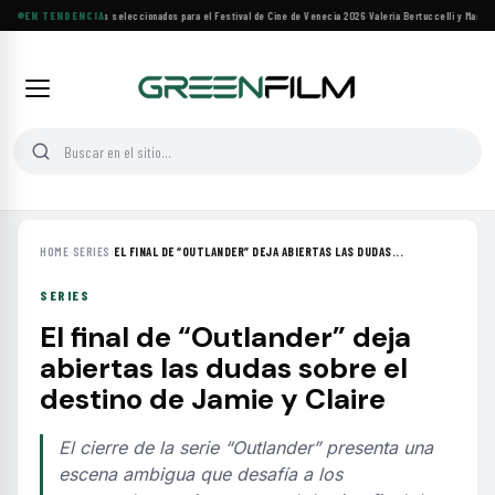
Siete filmes árabes seleccionados para el Festival de Cine de Venecia 2026
EN TENDENCIA
·
Valeria Bertuccelli y Martín R
HOME
›
SERIES
›
EL FINAL DE “OUTLANDER” DEJA ABIERTAS LAS DUDAS...
SERIES
El final de “Outlander” deja
abiertas las dudas sobre el
destino de Jamie y Claire
El cierre de la serie “Outlander” presenta una
escena ambigua que desafía a los