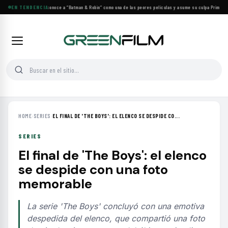
George Clooney reconoce a “Batman & Robin” como una de las peores películas y asume su culpa
EN TENDENCIA
·
Prime Vide
HOME
›
SERIES
›
EL FINAL DE 'THE BOYS': EL ELENCO SE DESPIDE CO...
SERIES
El final de 'The Boys': el elenco
se despide con una foto
memorable
La serie 'The Boys' concluyó con una emotiva
despedida del elenco, que compartió una foto