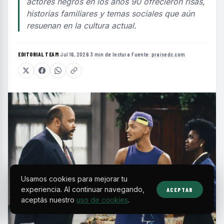
actores negros en los años 90 ofrecieron risas,
historias familiares y temas sociales que aún
resuenan en la cultura actual.
EDITORIAL TEAM
·
Jul 16, 2026
·
3 min de lectura
·
Fuente:
praisedc.com
Usamos cookies para mejorar tu
experiencia. Al continuar navegando,
ACEPTAR
aceptás nuestro
uso de cookies
.