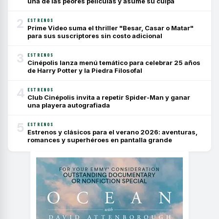
una de las peores películas y asume su culpa
2
ESTRENOS
Prime Video suma el thriller "Besar, Casar o Matar"
para sus suscriptores sin costo adicional
3
ESTRENOS
Cinépolis lanza menú temático para celebrar 25 años
de Harry Potter y la Piedra Filosofal
4
ESTRENOS
Club Cinépolis invita a repetir Spider-Man y ganar
una playera autografiada
5
ESTRENOS
Estrenos y clásicos para el verano 2026: aventuras,
romances y superhéroes en pantalla grande