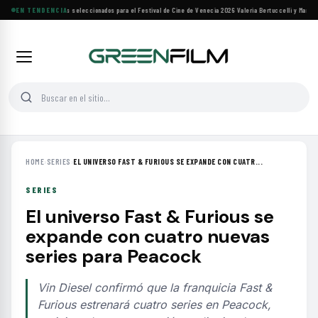
Siete filmes árabes seleccionados para el Festival de Cine de Venecia 2026
EN TENDENCIA
·
Valeria Bertuccelli y Martín R
HOME
›
SERIES
›
EL UNIVERSO FAST & FURIOUS SE EXPANDE CON CUATR...
SERIES
El universo Fast & Furious se
expande con cuatro nuevas
series para Peacock
Vin Diesel confirmó que la franquicia Fast &
Furious estrenará cuatro series en Peacock,