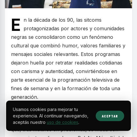
E
n la década de los 90, las sitcoms
protagonizadas por actores y comunidades
negras se consolidaron como un fenómeno
cultural que combinó humor, valores familiares y
mensajes sociales relevantes. Estos programas
dejaron huella por retratar realidades cotidianas
con carisma y autenticidad, convirtiéndose en
parte esencial de la programación televisiva de
fines de semana y en la formación de toda una
generación.
Usamos cookies para mejorar tu
Series como
The Fresh Prince of Bel-Air
experiencia. Al continuar navegando,
ACEPTAR
mostraron la historia de un joven de Filadelfia
aceptás nuestro
uso de cookies
.
que, tras meterse en problemas, se muda con