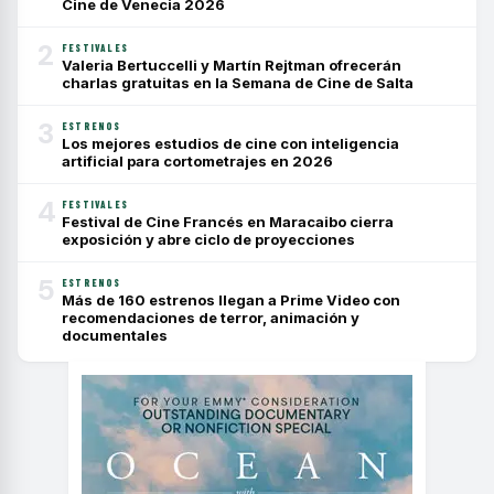
Cine de Venecia 2026
2
FESTIVALES
Valeria Bertuccelli y Martín Rejtman ofrecerán
charlas gratuitas en la Semana de Cine de Salta
3
ESTRENOS
Los mejores estudios de cine con inteligencia
artificial para cortometrajes en 2026
4
FESTIVALES
Festival de Cine Francés en Maracaibo cierra
exposición y abre ciclo de proyecciones
5
ESTRENOS
Más de 160 estrenos llegan a Prime Video con
recomendaciones de terror, animación y
documentales