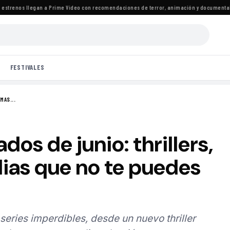
renos llegan a Prime Video con recomendaciones de terror, animación y documentales
·
FESTIVALES
MAS...
os de junio: thrillers,
as que no te puedes
 series imperdibles, desde un nuevo thriller