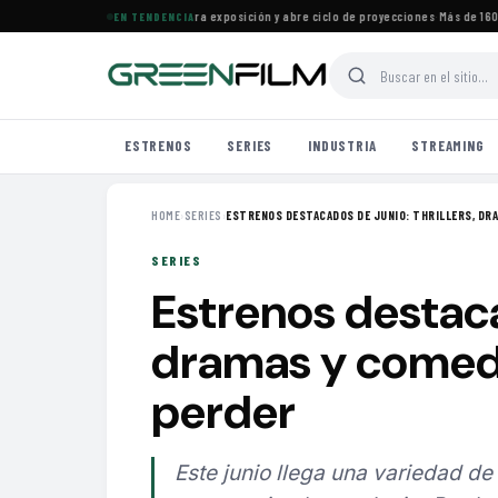
Cine Francés en Maracaibo cierra exposición y abre ciclo de proyecciones
·
Más de 160 est
EN TENDENCIA
ESTRENOS
SERIES
INDUSTRIA
STREAMING
HOME
›
SERIES
›
ESTRENOS DESTACADOS DE JUNIO: THRILLERS, DRA
SERIES
Estrenos destacad
dramas y comedi
perder
Este junio llega una variedad de