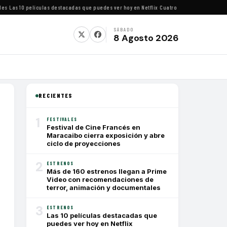
Las 10 películas destacadas que puedes ver hoy en Netflix
·
Cuatro festivales de cine imp
SÁBADO
8 Agosto 2026
RECIENTES
1
FESTIVALES
Festival de Cine Francés en
Maracaibo cierra exposición y abre
ciclo de proyecciones
2
ESTRENOS
Más de 160 estrenos llegan a Prime
Video con recomendaciones de
terror, animación y documentales
3
ESTRENOS
Las 10 películas destacadas que
puedes ver hoy en Netflix