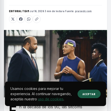
EDITORIAL TEAM
·
Jul 16, 2026
·
3 min de lectura
·
Fuente:
praisedc.com
Usamos cookies para mejorar tu
experiencia. Al continuar navegando,
ACEPTAR
aceptás nuestro
uso de cookies
.
E
n la década de los 90, las sitcoms