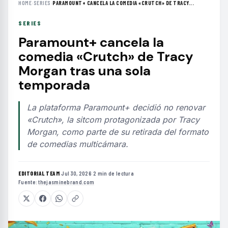
HOME
›
SERIES
›
PARAMOUNT+ CANCELA LA COMEDIA «CRUTCH» DE TRACY...
SERIES
Paramount+ cancela la
comedia «Crutch» de Tracy
Morgan tras una sola
temporada
La plataforma Paramount+ decidió no renovar
«Crutch», la sitcom protagonizada por Tracy
Morgan, como parte de su retirada del formato
de comedias multicámara.
EDITORIAL TEAM
·
Jul 30, 2026
·
2 min de lectura
·
Fuente:
thejasminebrand.com