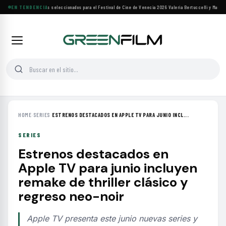
Siete filmes árabes seleccionados para el Festival de Cine de Venecia 2026
EN TENDENCIA
·
Valeria Bertuccelli y Martín R
HOME
›
SERIES
›
ESTRENOS DESTACADOS EN APPLE TV PARA JUNIO INCL...
SERIES
Estrenos destacados en
Apple TV para junio incluyen
remake de thriller clásico y
regreso neo-noir
Apple TV presenta este junio nuevas series y