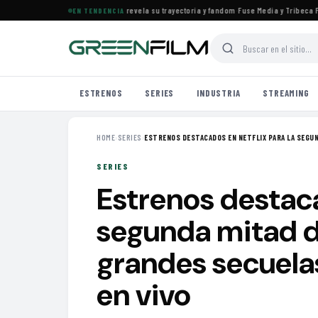
 el documental de KATSEYE que revela su trayectoria y fandom
·
Fuse Media y Tribeca Film
EN TENDENCIA
ESTRENOS
SERIES
INDUSTRIA
STREAMING
HOME
›
SERIES
›
ESTRENOS DESTACADOS EN NETFLIX PARA LA SEGUND
SERIES
Estrenos destaca
segunda mitad d
grandes secuela
en vivo