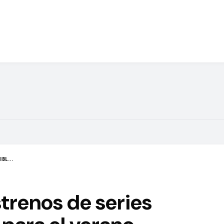
BL...
strenos de series