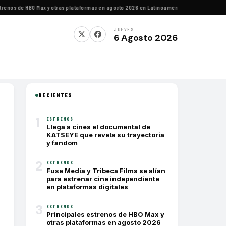
nos de HBO Max y otras plataformas en agosto 2026 en Latinoamérica
·
Estrenos de agosto
JUEVES
6 Agosto 2026
RECIENTES
1
ESTRENOS
Llega a cines el documental de
KATSEYE que revela su trayectoria
y fandom
2
ESTRENOS
Fuse Media y Tribeca Films se alían
para estrenar cine independiente
en plataformas digitales
3
ESTRENOS
Principales estrenos de HBO Max y
otras plataformas en agosto 2026