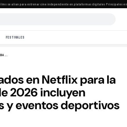
s se alían para estrenar cine independiente en plataformas digitales
·
Principales estre
FESTIVALES
A ...
dos en Netflix para la
e 2026 incluyen
s y eventos deportivos