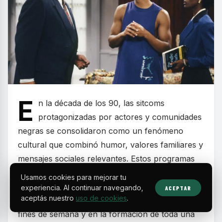
E
n la década de los 90, las sitcoms
protagonizadas por actores y comunidades
negras se consolidaron como un fenómeno
cultural que combinó humor, valores familiares y
mensajes sociales relevantes. Estos programas
dejaron huella por retratar realidades cotidianas
Usamos cookies para mejorar tu
con carisma y autenticidad, convirtiéndose en
experiencia. Al continuar navegando,
ACEPTAR
aceptás nuestro
uso de cookies
.
parte esencial de la programación televisiva de
fines de semana y en la formación de toda una