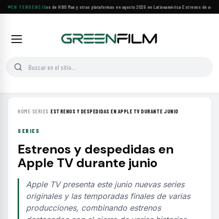
Principales estrenos de HBO Max y otras plataformas en agosto 2026 en Latinoamérica
EN TENDENCIA
·
Estrenos de agosto:
HOME
›
SERIES
›
ESTRENOS Y DESPEDIDAS EN APPLE TV DURANTE JUNIO
SERIES
Estrenos y despedidas en
Apple TV durante junio
Apple TV presenta este junio nuevas series
originales y las temporadas finales de varias
producciones, combinando estrenos