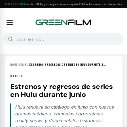
Principales estrenos de HBO Max y otras plataformas en agosto 2026 en Latinoamérica
EN TENDENCIA
·
Estrenos de agosto:
HOME
›
SERIES
›
ESTRENOS Y REGRESOS DE SERIES EN HULU DURANTE J...
SERIES
Estrenos y regresos de series
en Hulu durante junio
Hulu renueva su catálogo en junio con nuevos
dramas médicos, comedias corporativas,
reality shows y documentales históricos