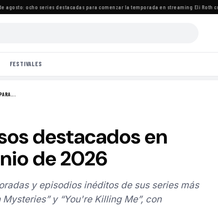
gosto: ocho series destacadas para comenzar la temporada en streaming
·
Eli Roth crit
FESTIVALES
ARA...
esos destacados en
unio de 2026
radas y episodios inéditos de sus series más
Mysteries” y “You're Killing Me”, con