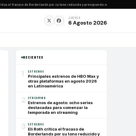
ica el fracaso de Borderlands por su tono reducido y presupuesto conservador
·
Cómo ver to
JUEVES
6 Agosto 2026
RECIENTES
1
ESTRENOS
Principales estrenos de HBO Max y
otras plataformas en agosto 2026
en Latinoamérica
2
STREAMING
Estrenos de agosto: ocho series
destacadas para comenzar la
temporada en streaming
3
ESTRENOS
Eli Roth critica el fracaso de
Borderlands por su tono reducido y