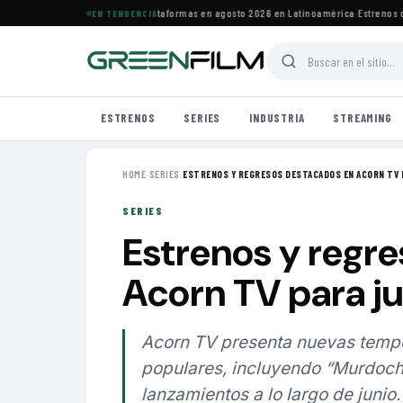
estrenos de HBO Max y otras plataformas en agosto 2026 en Latinoamérica
·
Estrenos de a
EN TENDENCIA
ESTRENOS
SERIES
INDUSTRIA
STREAMING
HOME
›
SERIES
›
ESTRENOS Y REGRESOS DESTACADOS EN ACORN TV P
SERIES
Estrenos y regr
Acorn TV para j
Acorn TV presenta nuevas tempo
populares, incluyendo “Murdoch 
lanzamientos a lo largo de junio.