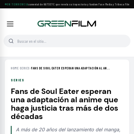
Llega a cines el documental de KATSEYE que revela su trayectoria y fandom
EN TENDENCIA
·
Fuse Media y Tribeca Films se a
HOME
›
SERIES
›
FANS DE SOUL EATER ESPERAN UNA ADAPTACIÓN AL AN...
SERIES
Fans de Soul Eater esperan
una adaptación al anime que
haga justicia tras más de dos
décadas
A más de 20 años del lanzamiento del manga,