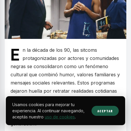
E
n la década de los 90, las sitcoms
protagonizadas por actores y comunidades
negras se consolidaron como un fenómeno
cultural que combinó humor, valores familiares y
mensajes sociales relevantes. Estos programas
dejaron huella por retratar realidades cotidianas
con carisma y autenticidad, convirtiéndose en
Usamos cookies para mejorar tu
parte esencial de la programación televisiva de
experiencia. Al continuar navegando,
ACEPTAR
fines de semana y en la formación de toda una
aceptás nuestro
uso de cookies
.
generación.