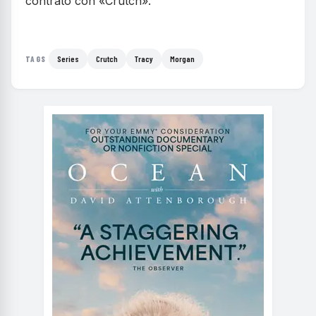
contrato con «Crutch».
Series
Crutch
Tracy
Morgan
TAGS