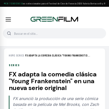
Siete filmes árabes seleccionados para el Festival de Cine de Venecia 2026
EN TENDENCIA
·
Valeria Bertuccelli y Martín
HOME
›
SERIES
›
FX ADAPTA LA COMEDIA CLÁSICA "YOUNG FRANKENSTEI...
SERIES
FX adapta la comedia clásica
"Young Frankenstein" en una
nueva serie original
FX anunció la producción de una serie cómica
basada en la película de Mel Brooks, con Zach