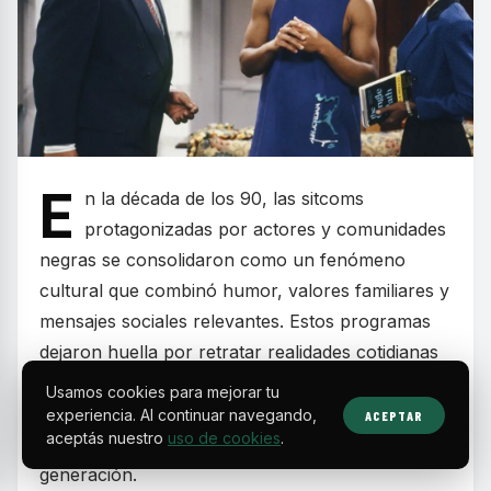
E
n la década de los 90, las sitcoms
protagonizadas por actores y comunidades
negras se consolidaron como un fenómeno
cultural que combinó humor, valores familiares y
mensajes sociales relevantes. Estos programas
dejaron huella por retratar realidades cotidianas
con carisma y autenticidad, convirtiéndose en
Usamos cookies para mejorar tu
parte esencial de la programación televisiva de
experiencia. Al continuar navegando,
ACEPTAR
aceptás nuestro
uso de cookies
.
fines de semana y en la formación de toda una
generación.