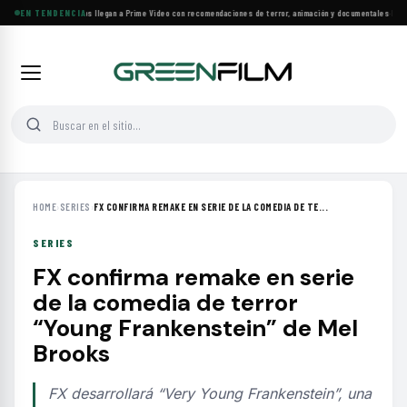
Más de 160 estrenos llegan a Prime Video con recomendaciones de terror, animación y documentales
EN TENDENCIA
·
Las 10
HOME
›
SERIES
›
FX CONFIRMA REMAKE EN SERIE DE LA COMEDIA DE TE...
SERIES
FX confirma remake en serie
de la comedia de terror
“Young Frankenstein” de Mel
Brooks
FX desarrollará “Very Young Frankenstein”, una