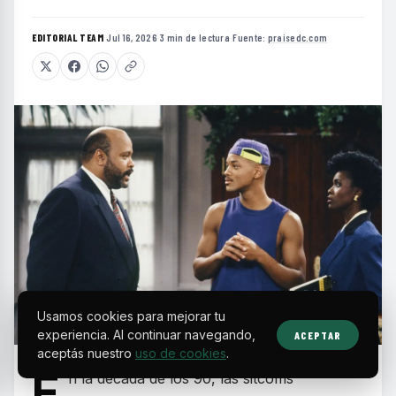
EDITORIAL TEAM
·
Jul 16, 2026
·
3 min de lectura
·
Fuente:
praisedc.com
Usamos cookies para mejorar tu
experiencia. Al continuar navegando,
ACEPTAR
aceptás nuestro
uso de cookies
.
E
n la década de los 90, las sitcoms