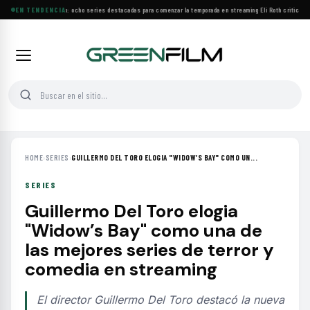
Estrenos de agosto: ocho series destacadas para comenzar la temporada en streaming
EN TENDENCIA
·
Eli Roth critica el
HOME
›
SERIES
›
GUILLERMO DEL TORO ELOGIA "WIDOW’S BAY" COMO UN...
SERIES
Guillermo Del Toro elogia
"Widow’s Bay" como una de
las mejores series de terror y
comedia en streaming
El director Guillermo Del Toro destacó la nueva