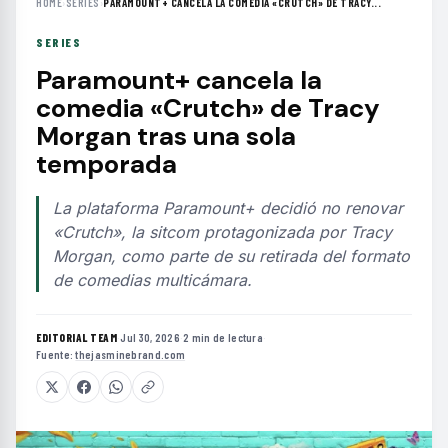
HOME
›
SERIES
›
PARAMOUNT+ CANCELA LA COMEDIA «CRUTCH» DE TRACY...
SERIES
Paramount+ cancela la
comedia «Crutch» de Tracy
Morgan tras una sola
temporada
La plataforma Paramount+ decidió no renovar
«Crutch», la sitcom protagonizada por Tracy
Morgan, como parte de su retirada del formato
de comedias multicámara.
EDITORIAL TEAM
·
Jul 30, 2026
·
2 min de lectura
·
Fuente:
thejasminebrand.com