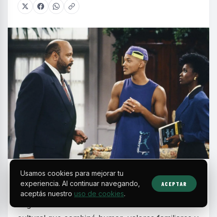
E
Usamos cookies para mejorar tu
n la década de los 90, las sitcoms
experiencia. Al continuar navegando,
ACEPTAR
protagonizadas por actores y comunidades
aceptás nuestro
uso de cookies
.
negras se consolidaron como un fenómeno