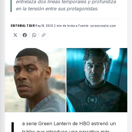
entrelaza dos líneas temporales y profundiza
en la tensión entre sus protagonistas.
EDITORIAL TEAM
·
May 18, 2026
·
2 min de lectura
·
Fuente:
screenrealm.com
L
a serie Green Lantern de HBO estrenó un
tráiler que introduce una narrativa más