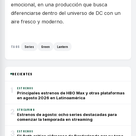
emocional, en una producción que busca
diferenciarse dentro del universo de DC con un
aire fresco y moderno.
Series
Green
Lantern
TAGS
RECIENTES
1
ESTRENOS
Principales estrenos de HBO Max y otras plataformas
en agosto 2026 en Latinoamérica
2
STREAMING
Estrenos de agosto: ocho series destacadas para
comenzar la temporada en streaming
3
ESTRENOS
Eli Roth critica el fracaso de Borderlands por su tono