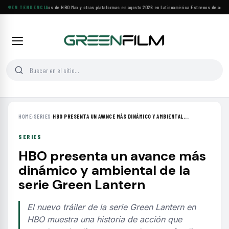
Principales estrenos de HBO Max y otras plataformas en agosto 2026 en Latinoamérica
EN TENDENCIA
·
Estrenos de agosto:
HOME
›
SERIES
›
HBO PRESENTA UN AVANCE MÁS DINÁMICO Y AMBIENTAL...
SERIES
HBO presenta un avance más
dinámico y ambiental de la
serie Green Lantern
El nuevo tráiler de la serie Green Lantern en
HBO muestra una historia de acción que