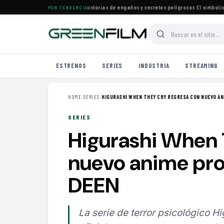
ena especial de películas con historias de engaños y secretos peligrosos
·
El simbolismo d
EN TENDENCIA
ESTRENOS
SERIES
INDUSTRIA
STREAMING
HOME
›
SERIES
›
HIGURASHI WHEN THEY CRY REGRESA CON NUEVO ANI
SERIES
Higurashi When 
nuevo anime pro
DEEN
La serie de terror psicológico 