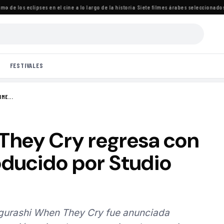
e los eclipses en el cine a lo largo de la historia
·
Siete filmes árabes seleccionados par
FESTIVALES
ME...
They Cry regresa con
ducido por Studio
Higurashi When They Cry fue anunciada