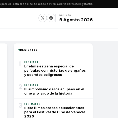
a el Festival de Cine de Venecia 2026
·
Valeria Bertuccelli y Martín Rejtman ofrecerán ch
DOMINGO
9 Agosto 2026
RECIENTES
1
ESTRENOS
Lifetime estrena especial de
películas con historias de engaños
y secretos peligrosos
2
ESTRENOS
El simbolismo de los eclipses en el
cine a lo largo de la historia
3
FESTIVALES
Siete filmes árabes seleccionados
para el Festival de Cine de Venecia
2026