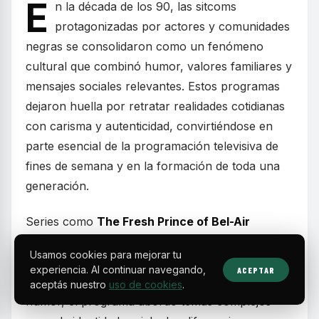
E
n la década de los 90, las sitcoms
protagonizadas por actores y comunidades
negras se consolidaron como un fenómeno
cultural que combinó humor, valores familiares y
mensajes sociales relevantes. Estos programas
dejaron huella por retratar realidades cotidianas
con carisma y autenticidad, convirtiéndose en
parte esencial de la programación televisiva de
fines de semana y en la formación de toda una
generación.
Series como
The Fresh Prince of Bel-Air
mostraron la historia de un joven de Filadelfia
Usamos cookies para mejorar tu
que, tras meterse en problemas, se muda con
experiencia. Al continuar navegando,
ACEPTAR
sus parientes adinerados en Bel-Air. Más allá del
aceptás nuestro
uso de cookies
.
humor, el programa abordó temas complejos