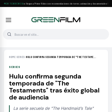
Más de 160 estrenos llegan a Prime Video con recomendaciones de terror, animación y documentales
EN TENDENCIA
·
Las 10
HOME
›
SERIES
›
HULU CONFIRMA SEGUNDA TEMPORADA DE "THE TESTAME...
SERIES
Hulu confirma segunda
temporada de "The
Testaments" tras éxito global
de audiencia
La serie secuela de "The Handmaid’s Tale"