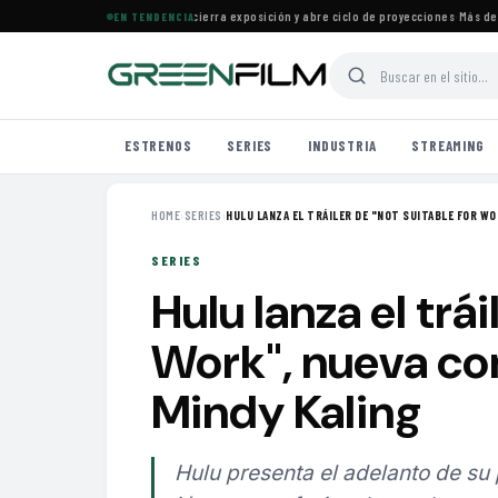
de Cine Francés en Maracaibo cierra exposición y abre ciclo de proyecciones
·
Más de 160
EN TENDENCIA
ESTRENOS
SERIES
INDUSTRIA
STREAMING
HOME
›
SERIES
›
HULU LANZA EL TRÁILER DE "NOT SUITABLE FOR WO
SERIES
Hulu lanza el trá
Work", nueva co
Mindy Kaling
Hulu presenta el adelanto de su