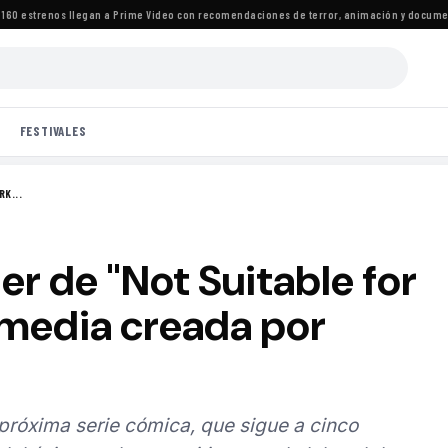
 estrenos llegan a Prime Video con recomendaciones de terror, animación y documental
FESTIVALES
RK...
iler de "Not Suitable for
media creada por
 próxima serie cómica, que sigue a cinco