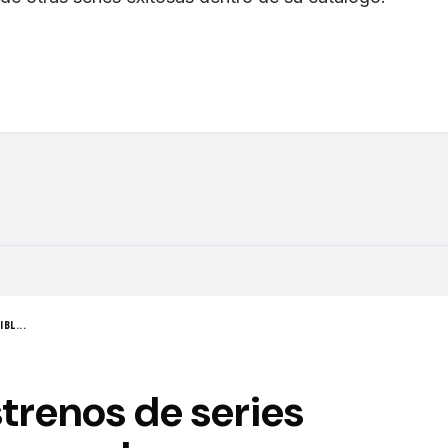
BL...
strenos de series