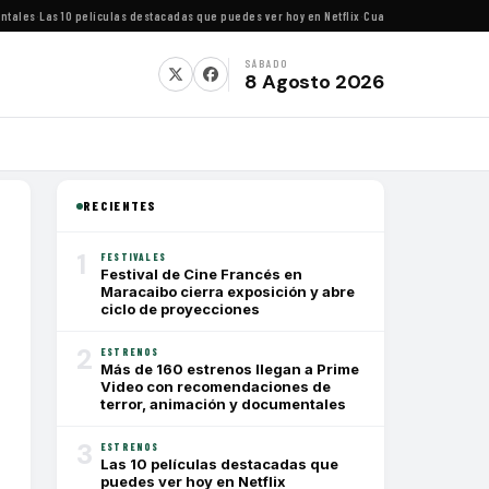
es
·
Las 10 películas destacadas que puedes ver hoy en Netflix
·
Cuatro festivales de cine 
SÁBADO
8 Agosto 2026
RECIENTES
1
FESTIVALES
Festival de Cine Francés en
Maracaibo cierra exposición y abre
ciclo de proyecciones
2
ESTRENOS
Más de 160 estrenos llegan a Prime
Video con recomendaciones de
terror, animación y documentales
3
ESTRENOS
Las 10 películas destacadas que
puedes ver hoy en Netflix