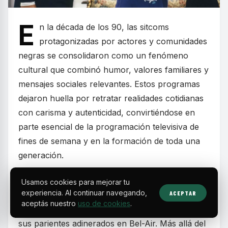
E
n la década de los 90, las sitcoms
protagonizadas por actores y comunidades
negras se consolidaron como un fenómeno
cultural que combinó humor, valores familiares y
mensajes sociales relevantes. Estos programas
dejaron huella por retratar realidades cotidianas
con carisma y autenticidad, convirtiéndose en
parte esencial de la programación televisiva de
fines de semana y en la formación de toda una
generación.
Series como
The Fresh Prince of Bel-Air
Usamos cookies para mejorar tu
experiencia. Al continuar navegando,
ACEPTAR
mostraron la historia de un joven de Filadelfia
aceptás nuestro
uso de cookies
.
que, tras meterse en problemas, se muda con
sus parientes adinerados en Bel-Air. Más allá del