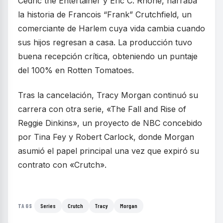
Cedric the Entertainer y Eric C. Rhone, narraba
la historia de Francois “Frank” Crutchfield, un
comerciante de Harlem cuya vida cambia cuando
sus hijos regresan a casa. La producción tuvo
buena recepción crítica, obteniendo un puntaje
del 100% en Rotten Tomatoes.
Tras la cancelación, Tracy Morgan continuó su
carrera con otra serie, «The Fall and Rise of
Reggie Dinkins», un proyecto de NBC concebido
por Tina Fey y Robert Carlock, donde Morgan
asumió el papel principal una vez que expiró su
contrato con «Crutch».
Series
Crutch
Tracy
Morgan
TAGS