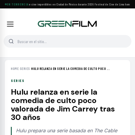
Cuatro festivales de cine imperdibles en Ciudad de México durante 2026
EN TENDENCIA
·
Festival de Cine de Lima homenajea
HOME
›
SERIES
›
HULU RELANZA EN SERIE LA COMEDIA DE CULTO POCO ...
SERIES
Hulu relanza en serie la
comedia de culto poco
valorada de Jim Carrey tras
30 años
Hulu prepara una serie basada en The Cable