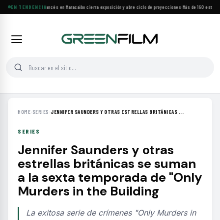
Festival de Cine Francés en Maracaibo cierra exposición y abre ciclo de proyecciones
EN TENDENCIA
·
Más de 160 estrenos 
HOME
›
SERIES
›
JENNIFER SAUNDERS Y OTRAS ESTRELLAS BRITÁNICAS ...
SERIES
Jennifer Saunders y otras
estrellas británicas se suman
a la sexta temporada de "Only
Murders in the Building
La exitosa serie de crímenes "Only Murders in