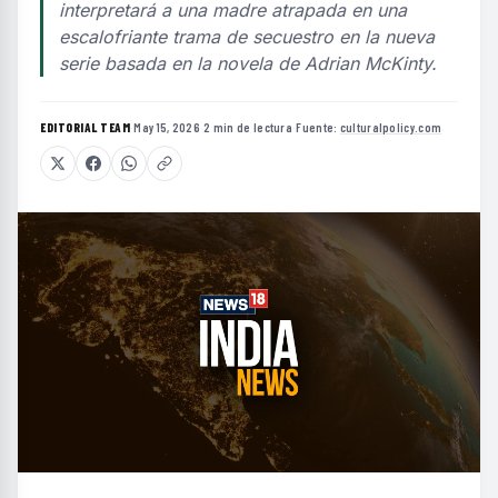
interpretará a una madre atrapada en una
escalofriante trama de secuestro en la nueva
serie basada en la novela de Adrian McKinty.
EDITORIAL TEAM
·
May 15, 2026
·
2 min de lectura
·
Fuente:
culturalpolicy.com