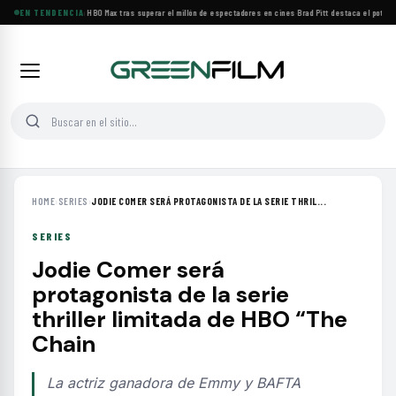
BACKROOMS llega a HBO Max tras superar el millón de espectadores en cines
EN TENDENCIA
·
Brad Pitt destaca el potencial
HOME
›
SERIES
›
JODIE COMER SERÁ PROTAGONISTA DE LA SERIE THRIL...
SERIES
Jodie Comer será
protagonista de la serie
thriller limitada de HBO “The
Chain
La actriz ganadora de Emmy y BAFTA