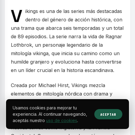
V
ikings es una de las series más destacadas
dentro del género de acción histórica, con
una trama que abarca seis temporadas y un total
de 89 episodios. La serie narra la vida de Ragnar
Lothbrok, un personaje legendario de la
mitología vikinga, que inicia su camino como un
humilde granjero y evoluciona hasta convertirse
en un líder crucial en la historia escandinava.
Creada por Michael Hirst, Vikings mezcla
elementos de mitología nórdica con drama y
aventuras. La historia sigue a Ragnar
Usamos cookies para mejorar tu
(interpretado por Travis Fimmel), quien desafía
experiencia. Al continuar navegando,
ACEPTAR
las tradiciones de su pueblo para explorar
aceptás nuestro
uso de cookies
.
nuevas tierras como Inglaterra y la Francia