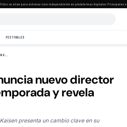
ms se alían para estrenar cine independiente en plataformas digitales
·
Principales estr
FESTIVALES
 C...
nuncia nuevo director
temporada y revela
 Kaisen presenta un cambio clave en su