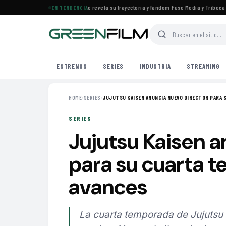
s el documental de KATSEYE que revela su trayectoria y fandom
·
Fuse Media y Tribeca Fil
EN TENDENCIA
ESTRENOS
SERIES
INDUSTRIA
STREAMING
HOME
›
SERIES
›
JUJUTSU KAISEN ANUNCIA NUEVO DIRECTOR PARA SU
SERIES
Jujutsu Kaisen a
para su cuarta 
avances
La cuarta temporada de Jujutsu