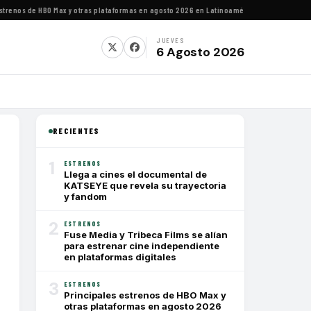
enos de HBO Max y otras plataformas en agosto 2026 en Latinoamérica
·
Estrenos de agost
JUEVES
6 Agosto 2026
RECIENTES
1
ESTRENOS
Llega a cines el documental de
KATSEYE que revela su trayectoria
y fandom
2
ESTRENOS
Fuse Media y Tribeca Films se alían
para estrenar cine independiente
en plataformas digitales
3
ESTRENOS
Principales estrenos de HBO Max y
otras plataformas en agosto 2026