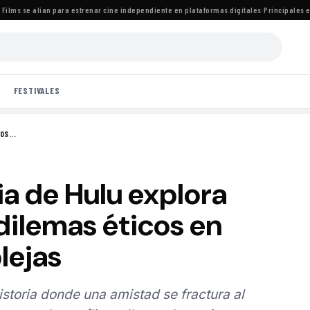
lms se alían para estrenar cine independiente en plataformas digitales
·
Principales est
FESTIVALES
OS...
a de Hulu explora
 dilemas éticos en
lejas
storia donde una amistad se fractura al