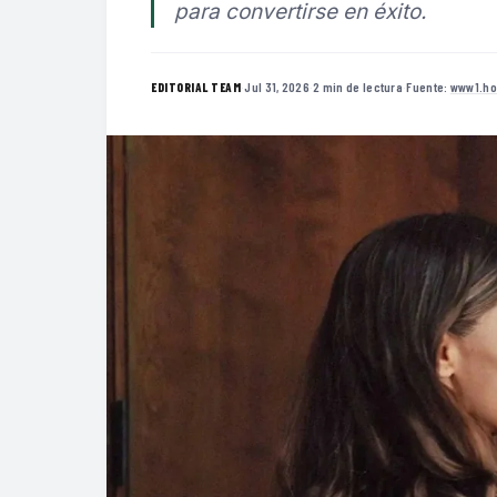
para convertirse en éxito.
·
Jul 31, 2026
·
2 min de lectura
·
Fuente:
www1.ho
EDITORIAL TEAM