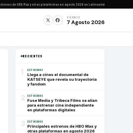
renos de HBO Max y otras plataformas en agosto 2026 en Latinoamérica
·
Estrenos de agos
VIERNES
7 Agosto 2026
RECIENTES
1
ESTRENOS
Llega a cines el documental de
KATSEYE que revela su trayectoria
y fandom
2
ESTRENOS
Fuse Media y Tribeca Films se alían
para estrenar cine independiente
en plataformas digitales
3
ESTRENOS
Principales estrenos de HBO Max y
otras plataformas en agosto 2026