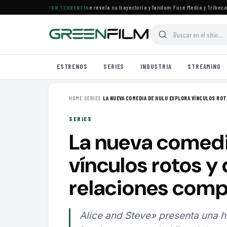
es el documental de KATSEYE que revela su trayectoria y fandom
·
Fuse Media y Tribeca Fi
EN TENDENCIA
ESTRENOS
SERIES
INDUSTRIA
STREAMING
HOME
›
SERIES
›
LA NUEVA COMEDIA DE HULU EXPLORA VÍNCULOS ROT
SERIES
La nueva comedi
vínculos rotos y
relaciones comp
Alice and Steve» presenta una hi