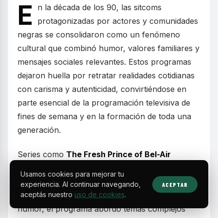
E
n la década de los 90, las sitcoms
protagonizadas por actores y comunidades
negras se consolidaron como un fenómeno
cultural que combinó humor, valores familiares y
mensajes sociales relevantes. Estos programas
dejaron huella por retratar realidades cotidianas
con carisma y autenticidad, convirtiéndose en
parte esencial de la programación televisiva de
fines de semana y en la formación de toda una
generación.
Series como
The Fresh Prince of Bel-Air
mostraron la historia de un joven de Filadelfia
Usamos cookies para mejorar tu
que, tras meterse en problemas, se muda con
experiencia. Al continuar navegando,
ACEPTAR
aceptás nuestro
uso de cookies
.
sus parientes adinerados en Bel-Air. Más allá del
humor, el programa abordó temas complejos