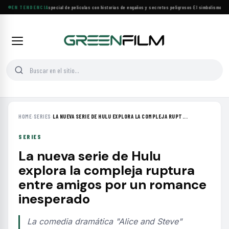
Lifetime estrena especial de películas con historias de engaños y secretos peligrosos
EN TENDENCIA
·
El simbolismo de los
HOME
›
SERIES
›
LA NUEVA SERIE DE HULU EXPLORA LA COMPLEJA RUPT...
SERIES
La nueva serie de Hulu
explora la compleja ruptura
entre amigos por un romance
inesperado
La comedia dramática "Alice and Steve"