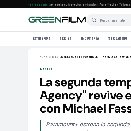
s el documental de KATSEYE que revela su trayectoria y fandom
·
Fuse Media y Tribeca Fil
EN TENDENCIA
ESTRENOS
SERIES
INDUSTRIA
STREAMING
HOME
›
SERIES
›
LA SEGUNDA TEMPORADA DE "THE AGENCY" REVIVE EL
SERIES
La segunda tem
Agency" revive el
con Michael Fas
Paramount+ estrena la segunda