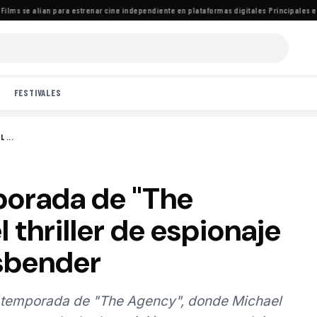
ms se alían para estrenar cine independiente en plataformas digitales
·
Principales estr
FESTIVALES
 ...
porada de "The
 thriller de espionaje
sbender
 temporada de "The Agency", donde Michael