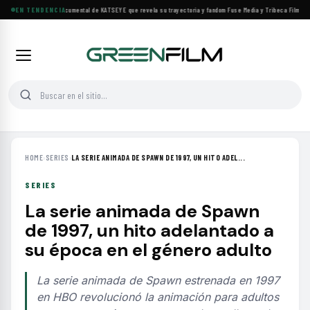
Llega a cines el documental de KATSEYE que revela su trayectoria y fandom
EN TENDENCIA
·
Fuse Media y Tribeca Films se a
HOME
›
SERIES
›
LA SERIE ANIMADA DE SPAWN DE 1997, UN HITO ADEL...
SERIES
La serie animada de Spawn
de 1997, un hito adelantado a
su época en el género adulto
La serie animada de Spawn estrenada en 1997
en HBO revolucionó la animación para adultos