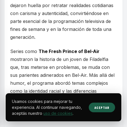
dejaron huella por retratar realidades cotidianas
con carisma y autenticidad, convirtiéndose en
parte esencial de la programación televisiva de
fines de semana y en la formación de toda una
generación.
Series como
The Fresh Prince of Bel-Air
mostraron la historia de un joven de Filadelfia
que, tras meterse en problemas, se muda con
sus parientes adinerados en Bel-Air. Más allá del
humor, el programa abordó temas complejos
como la identidad racial y las diferencias
socioeconómicas, equilibrando risas con
Usamos cookies para mejorar tu
momentos emotivos.
experiencia. Al continuar navegando,
ACEPTAR
aceptás nuestro
uso de cookies
.