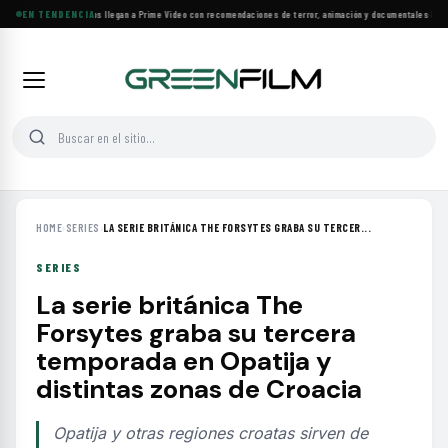
Más de 160 estrenos llegan a Prime Video con recomendaciones de terror, animación y documentales
EN TENDENCIA
·
Las 10
HOME
›
SERIES
›
LA SERIE BRITÁNICA THE FORSYTES GRABA SU TERCER...
SERIES
La serie británica The
Forsytes graba su tercera
temporada en Opatija y
distintas zonas de Croacia
Opatija y otras regiones croatas sirven de