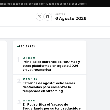
ica el fracaso de Borderlands por su tono reducido y presupuesto conservador
·
Cómo ver t
JUEVES
6 Agosto 2026
RECIENTES
1
ESTRENOS
Principales estrenos de HBO Max y
otras plataformas en agosto 2026
en Latinoamérica
2
STREAMING
Estrenos de agosto: ocho series
destacadas para comenzar la
temporada en streaming
3
ESTRENOS
Eli Roth critica el fracaso de
Borderlands por su tono reducido y