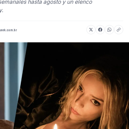
 semanales hasta agosto y un elenco
y.
geek.com.br