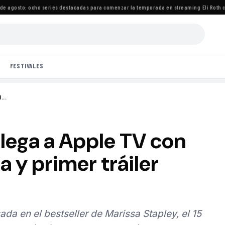
agosto: ocho series destacadas para comenzar la temporada en streaming
·
Eli Roth crit
FESTIVALES
...
 llega a Apple TV con
 y primer tráiler
da en el bestseller de Marissa Stapley, el 15