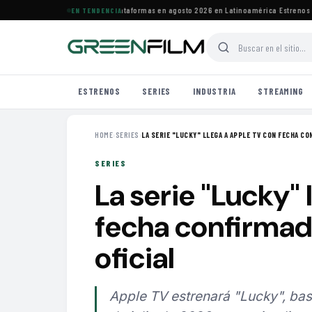
estrenos de HBO Max y otras plataformas en agosto 2026 en Latinoamérica
·
Estrenos de 
EN TENDENCIA
ESTRENOS
SERIES
INDUSTRIA
STREAMING
HOME
›
SERIES
›
LA SERIE "LUCKY" LLEGA A APPLE TV CON FECHA CON
SERIES
La serie "Lucky"
fecha confirmada
oficial
Apple TV estrenará "Lucky", basa