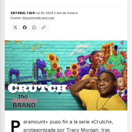
EDITORIAL TEAM
·
Jul 30, 2026
·
2 min de lectura
·
Fuente:
thejasminebrand.com
P
aramount+ puso fin a la serie «Crutch»,
protagonizada por Tracy Morgan, tras