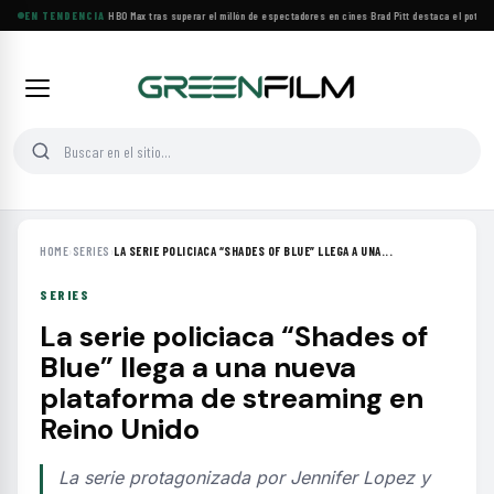
BACKROOMS llega a HBO Max tras superar el millón de espectadores en cines
EN TENDENCIA
·
Brad Pitt destaca el potencial
HOME
›
SERIES
›
LA SERIE POLICIACA “SHADES OF BLUE” LLEGA A UNA...
SERIES
La serie policiaca “Shades of
Blue” llega a una nueva
plataforma de streaming en
Reino Unido
La serie protagonizada por Jennifer Lopez y