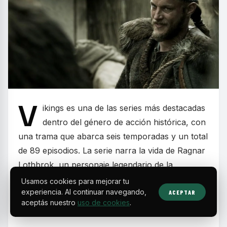
V
ikings es una de las series más destacadas
dentro del género de acción histórica, con
una trama que abarca seis temporadas y un total
de 89 episodios. La serie narra la vida de Ragnar
Lothbrok, un personaje legendario de la
mitología vikinga, que inicia su camino como un
Usamos cookies para mejorar tu
experiencia. Al continuar navegando,
humilde granjero y evoluciona hasta convertirse
ACEPTAR
aceptás nuestro
uso de cookies
.
en un líder crucial en la historia escandinava.