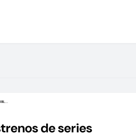
BL...
strenos de series