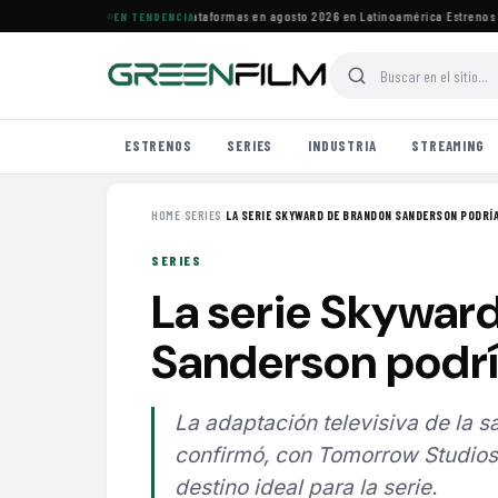
 estrenos de HBO Max y otras plataformas en agosto 2026 en Latinoamérica
·
Estrenos de
EN TENDENCIA
ESTRENOS
SERIES
INDUSTRIA
STREAMING
HOME
›
SERIES
›
LA SERIE SKYWARD DE BRANDON SANDERSON PODRÍA 
SERIES
La serie Skywar
Sanderson podría
La adaptación televisiva de la 
confirmó, con Tomorrow Studios
destino ideal para la serie.