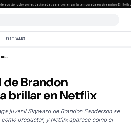
 agosto: ocho series destacadas para comenzar la temporada en streaming
·
Eli Roth cr
FESTIVALES
BR...
d de Brandon
 brillar en Netflix
saga juvenil Skyward de Brandon Sanderson se
 como productor, y Netflix aparece como el