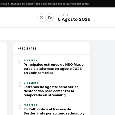
itica el fracaso de Borderlands por su tono reducido y presupuesto conservador
·
Cómo ver 
JUEVES
6 Agosto 2026
RECIENTES
1
ESTRENOS
Principales estrenos de HBO Max y
otras plataformas en agosto 2026
en Latinoamérica
2
STREAMING
Estrenos de agosto: ocho series
destacadas para comenzar la
temporada en streaming
3
ESTRENOS
Eli Roth critica el fracaso de
Borderlands por su tono reducido y