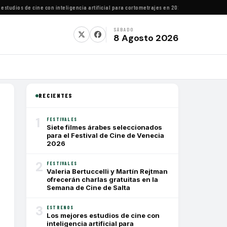
dios de cine con inteligencia artificial para cortometrajes en 2026
·
Festival de Cine Fra
SÁBADO
8 Agosto 2026
RECIENTES
1
FESTIVALES
Siete filmes árabes seleccionados
para el Festival de Cine de Venecia
2026
2
FESTIVALES
Valeria Bertuccelli y Martín Rejtman
ofrecerán charlas gratuitas en la
Semana de Cine de Salta
3
ESTRENOS
Los mejores estudios de cine con
inteligencia artificial para