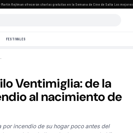
rtín Rejtman ofrecerán charlas gratuitas en la Semana de Cine de Salta
·
Los mejores estu
FESTIVALES
.
ilo Ventimiglia: de la
endio al nacimiento de
da por incendio de su hogar poco antes del