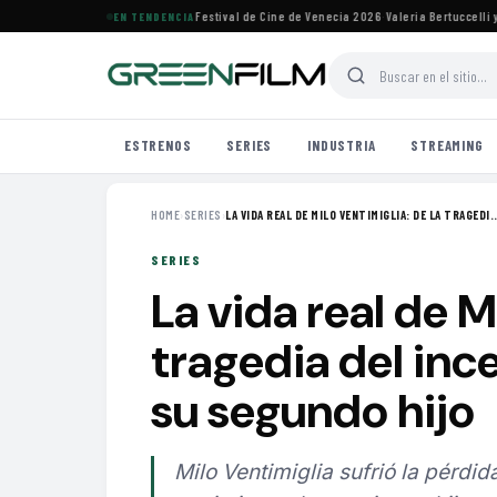
 árabes seleccionados para el Festival de Cine de Venecia 2026
·
Valeria Bertuccelli y Ma
EN TENDENCIA
ESTRENOS
SERIES
INDUSTRIA
STREAMING
HOME
›
SERIES
›
LA VIDA REAL DE MILO VENTIMIGLIA: DE LA TRAGEDI..
SERIES
La vida real de M
tragedia del inc
su segundo hijo
Milo Ventimiglia sufrió la pérdi