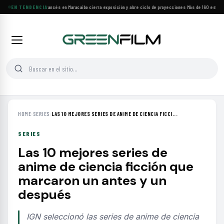
Festival de Cine Francés en Maracaibo cierra exposición y abre ciclo de proyecciones
EN TENDENCIA
·
Más de 160 estrenos
HOME
›
SERIES
›
LAS 10 MEJORES SERIES DE ANIME DE CIENCIA FICCI...
SERIES
Las 10 mejores series de
anime de ciencia ficción que
marcaron un antes y un
después
IGN seleccionó las series de anime de ciencia