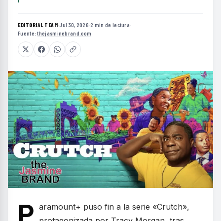
EDITORIAL TEAM
·
Jul 30, 2026
·
2 min de lectura
·
Fuente:
thejasminebrand.com
P
aramount+ puso fin a la serie «Crutch»,
protagonizada por Tracy Morgan, tras