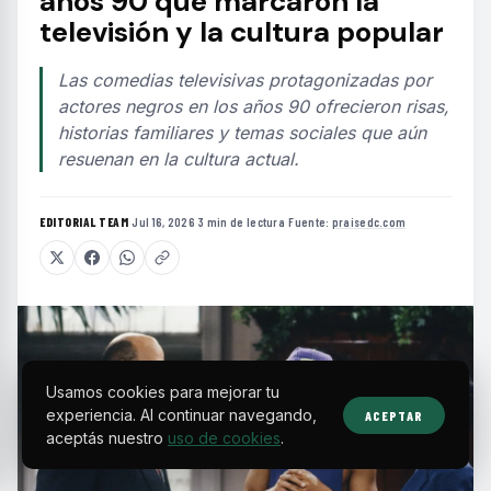
años 90 que marcaron la
televisión y la cultura popular
Las comedias televisivas protagonizadas por
actores negros en los años 90 ofrecieron risas,
historias familiares y temas sociales que aún
resuenan en la cultura actual.
EDITORIAL TEAM
·
Jul 16, 2026
·
3 min de lectura
·
Fuente:
praisedc.com
Usamos cookies para mejorar tu
experiencia. Al continuar navegando,
ACEPTAR
aceptás nuestro
uso de cookies
.