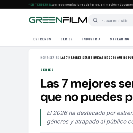
estrenos llegan a Prime Video con recomendaciones de terror, animación y documental
EN TENDENCIA
ESTRENOS
SERIES
INDUSTRIA
STREAMING
HOME
›
SERIES
›
LAS 7 MEJORES SERIES NUEVAS DE 2026 QUE NO PUE
SERIES
Las 7 mejores se
que no puedes p
El 2026 ha destacado por estren
géneros y atrapado al público co