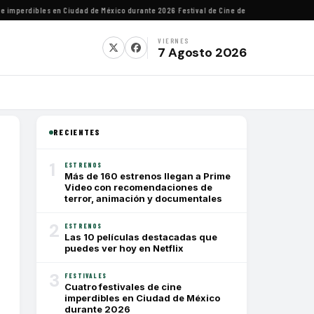
imperdibles en Ciudad de México durante 2026
·
Festival de Cine de Lima homenajeará al d
VIERNES
7 Agosto 2026
RECIENTES
1
ESTRENOS
Más de 160 estrenos llegan a Prime
Video con recomendaciones de
terror, animación y documentales
2
ESTRENOS
Las 10 películas destacadas que
puedes ver hoy en Netflix
3
FESTIVALES
Cuatro festivales de cine
imperdibles en Ciudad de México
durante 2026