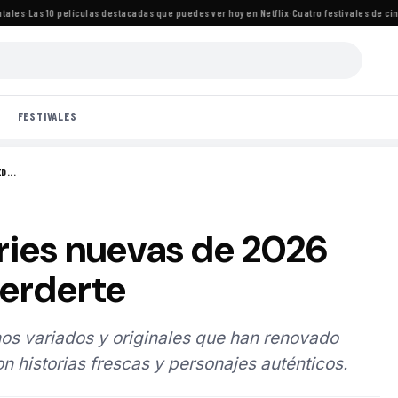
es
·
Las 10 películas destacadas que puedes ver hoy en Netflix
·
Cuatro festivales de cine 
FESTIVALES
D...
ries nuevas de 2026
erderte
os variados y originales que han renovado
n historias frescas y personajes auténticos.