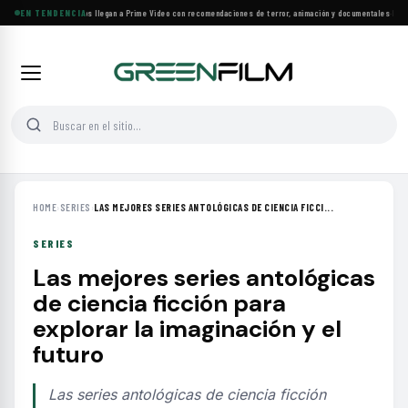
Más de 160 estrenos llegan a Prime Video con recomendaciones de terror, animación y documentales
EN TENDENCIA
·
Las 10
HOME
›
SERIES
›
LAS MEJORES SERIES ANTOLÓGICAS DE CIENCIA FICCI...
SERIES
Las mejores series antológicas
de ciencia ficción para
explorar la imaginación y el
futuro
Las series antológicas de ciencia ficción