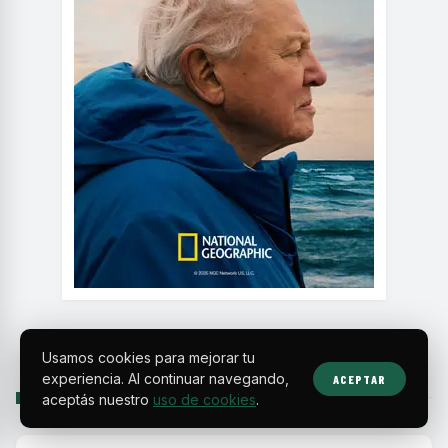
Usamos cookies para mejorar tu
experiencia. Al continuar navegando,
ACEPTAR
SIGUIENTE
aceptás nuestro
uso de cookies
.