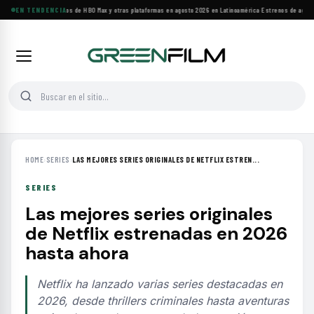
Principales estrenos de HBO Max y otras plataformas en agosto 2026 en Latinoamérica
EN TENDENCIA
·
Estrenos de agosto:
HOME
›
SERIES
›
LAS MEJORES SERIES ORIGINALES DE NETFLIX ESTREN...
SERIES
Las mejores series originales
de Netflix estrenadas en 2026
hasta ahora
Netflix ha lanzado varias series destacadas en
2026, desde thrillers criminales hasta aventuras