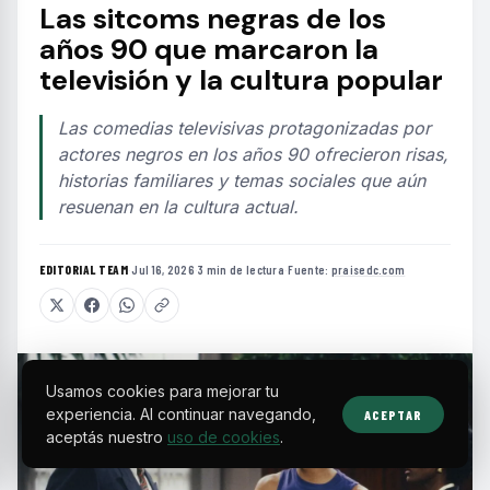
Las sitcoms negras de los
años 90 que marcaron la
televisión y la cultura popular
Las comedias televisivas protagonizadas por
actores negros en los años 90 ofrecieron risas,
historias familiares y temas sociales que aún
resuenan en la cultura actual.
EDITORIAL TEAM
·
Jul 16, 2026
·
3 min de lectura
·
Fuente:
praisedc.com
Usamos cookies para mejorar tu
experiencia. Al continuar navegando,
ACEPTAR
aceptás nuestro
uso de cookies
.