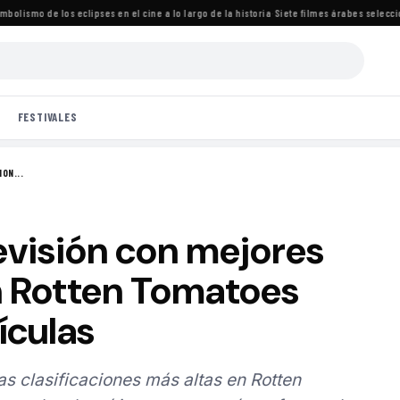
lismo de los eclipses en el cine a lo largo de la historia
·
Siete filmes árabes seleccionad
FESTIVALES
ON...
levisión con mejores
n Rotten Tomatoes
ículas
las clasificaciones más altas en Rotten