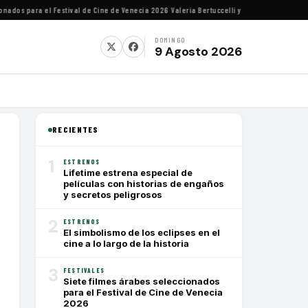
os para el Festival de Cine de Venecia 2026
·
Valeria Bertuccelli y Martín Rejtman ofrece
DOMINGO
9 Agosto 2026
RECIENTES
1
ESTRENOS
Lifetime estrena especial de
películas con historias de engaños
y secretos peligrosos
2
ESTRENOS
El simbolismo de los eclipses en el
cine a lo largo de la historia
3
FESTIVALES
Siete filmes árabes seleccionados
para el Festival de Cine de Venecia
2026