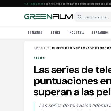
e estrena especial de películas con historias de engaños y secretos peligrosos
·
El simbo
EN TENDENCIA
ESTRENOS
SERIES
INDUSTRIA
STREAMING
HOME
›
SERIES
›
LAS SERIES DE TELEVISIÓN CON MEJORES PUNTUACI
SERIES
Las series de te
puntuaciones e
superan a las pel
Las series de televisión lideran 