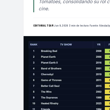
Tomatoes, consolidando su rol ce
cine.
·
Jun 9, 2026
·
3 min de lectura
·
Fuente:
filmdail
EDITORIAL TEAM