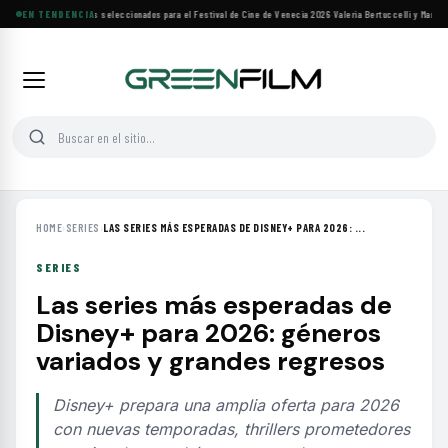
Siete filmes árabes seleccionados para el Festival de Cine de Venecia 2026
EN TENDENCIA
·
Valeria Bertuccelli y Martín R
HOME
›
SERIES
›
LAS SERIES MÁS ESPERADAS DE DISNEY+ PARA 2026: ...
SERIES
Las series más esperadas de
Disney+ para 2026: géneros
variados y grandes regresos
Disney+ prepara una amplia oferta para 2026
con nuevas temporadas, thrillers prometedores