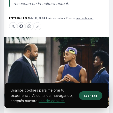
resuenan en la cultura actual.
EDITORIAL TEAM
·
Jul 16, 2026
·
3 min de lectura
·
Fuente:
praisedc.com
Usamos cookies para mejorar tu
experiencia. Al continuar navegando,
ACEPTAR
aceptás nuestro
uso de cookies
.