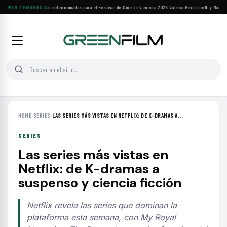
Siete filmes árabes seleccionados para el Festival de Cine de Venecia 2026
EN TENDENCIA
·
Valeria Bertuccelli y Martín R
HOME
›
SERIES
›
LAS SERIES MÁS VISTAS EN NETFLIX: DE K-DRAMAS A...
SERIES
Las series más vistas en
Netflix: de K-dramas a
suspenso y ciencia ficción
Netflix revela las series que dominan la
plataforma esta semana, con My Royal