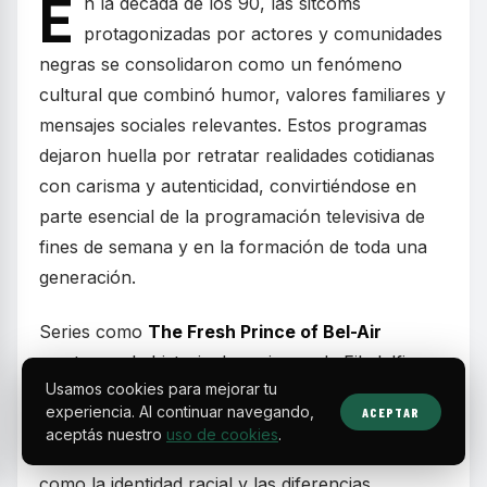
E
n la década de los 90, las sitcoms
protagonizadas por actores y comunidades
negras se consolidaron como un fenómeno
cultural que combinó humor, valores familiares y
mensajes sociales relevantes. Estos programas
dejaron huella por retratar realidades cotidianas
con carisma y autenticidad, convirtiéndose en
parte esencial de la programación televisiva de
fines de semana y en la formación de toda una
generación.
Series como
The Fresh Prince of Bel-Air
mostraron la historia de un joven de Filadelfia
Usamos cookies para mejorar tu
que, tras meterse en problemas, se muda con
experiencia. Al continuar navegando,
ACEPTAR
sus parientes adinerados en Bel-Air. Más allá del
aceptás nuestro
uso de cookies
.
humor, el programa abordó temas complejos
como la identidad racial y las diferencias